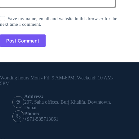
Save my name, email and website in this browser for the
next time I comment.
Post Comment
Contact Info
Working hours Mon - Fri: 9 AM-6PM, Weekend: 10 AM-
5PM
Address:
207, Saha offices, Burj Khalifa, Downtown,
Dubai
Phone:
+971-585713061