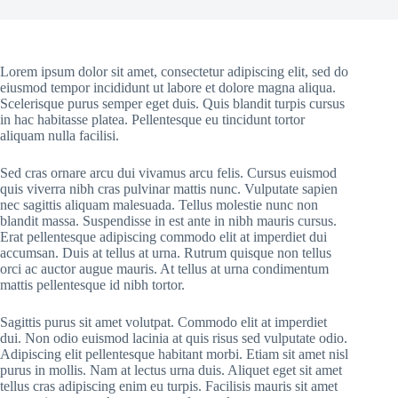
Lorem ipsum dolor sit amet, consectetur adipiscing elit, sed do
eiusmod tempor incididunt ut labore et dolore magna aliqua.
Scelerisque purus semper eget duis. Quis blandit turpis cursus
in hac habitasse platea. Pellentesque eu tincidunt tortor
aliquam nulla facilisi.
Sed cras ornare arcu dui vivamus arcu felis. Cursus euismod
quis viverra nibh cras pulvinar mattis nunc. Vulputate sapien
nec sagittis aliquam malesuada. Tellus molestie nunc non
blandit massa. Suspendisse in est ante in nibh mauris cursus.
Erat pellentesque adipiscing commodo elit at imperdiet dui
accumsan. Duis at tellus at urna. Rutrum quisque non tellus
orci ac auctor augue mauris. At tellus at urna condimentum
mattis pellentesque id nibh tortor.
Sagittis purus sit amet volutpat. Commodo elit at imperdiet
dui. Non odio euismod lacinia at quis risus sed vulputate odio.
Adipiscing elit pellentesque habitant morbi. Etiam sit amet nisl
purus in mollis. Nam at lectus urna duis. Aliquet eget sit amet
tellus cras adipiscing enim eu turpis. Facilisis mauris sit amet