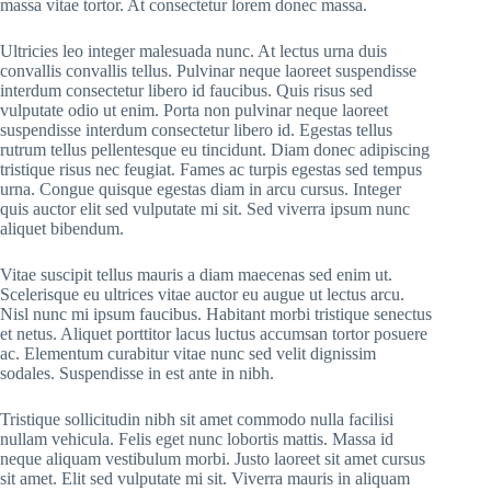
massa vitae tortor. At consectetur lorem donec massa.
Ultricies leo integer malesuada nunc. At lectus urna duis
convallis convallis tellus. Pulvinar neque laoreet suspendisse
interdum consectetur libero id faucibus. Quis risus sed
vulputate odio ut enim. Porta non pulvinar neque laoreet
suspendisse interdum consectetur libero id. Egestas tellus
rutrum tellus pellentesque eu tincidunt. Diam donec adipiscing
tristique risus nec feugiat. Fames ac turpis egestas sed tempus
urna. Congue quisque egestas diam in arcu cursus. Integer
quis auctor elit sed vulputate mi sit. Sed viverra ipsum nunc
aliquet bibendum.
Vitae suscipit tellus mauris a diam maecenas sed enim ut.
Scelerisque eu ultrices vitae auctor eu augue ut lectus arcu.
Nisl nunc mi ipsum faucibus. Habitant morbi tristique senectus
et netus. Aliquet porttitor lacus luctus accumsan tortor posuere
ac. Elementum curabitur vitae nunc sed velit dignissim
sodales. Suspendisse in est ante in nibh.
Tristique sollicitudin nibh sit amet commodo nulla facilisi
nullam vehicula. Felis eget nunc lobortis mattis. Massa id
neque aliquam vestibulum morbi. Justo laoreet sit amet cursus
sit amet. Elit sed vulputate mi sit. Viverra mauris in aliquam